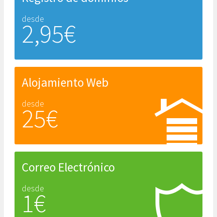
desde
2,95€
Alojamiento Web
desde
25€
Correo Electrónico
desde
1€